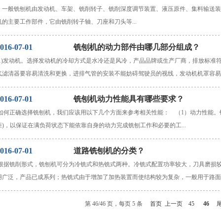
一般铣刨机由发动机、车架、铣削转子、铣削深度调节装置、液压原件、集料输送装
机的主要工作部件，它由铣削转子轴、刀座和刀头等...
016-07-01
铣刨机的动力部件由哪几部分组成？
(1)发动机。选择发动机的冷却方式是水冷还是风冷，产品品牌或生产厂商，排放标准符合T
气滤清器要容易清洗和更换，进排气管的安装不能妨碍驾驶员的视线，发动机机罩容易打
016-07-01
铣刨机动力性能具有哪些要求？
如何正确选择铣刨机，我们应该用以下几个方面来参考相关性能： （1）动力性能。
矩)，以保证在满负荷状态下能依靠自身的动力完成铣刨工作和必要的工...
016-07-01
道路铣刨机的分类？
根据铣削形式，铣刨机可分为冷铣式和热铣式两种。冷铣式配置功率较大，刀具磨损
用广泛，产品已成系列；热铣式由于增加了加热装置而使结构较为复杂，一般用于路面再
第 46/46 页，每页 5 条
首页
上一页
45
46