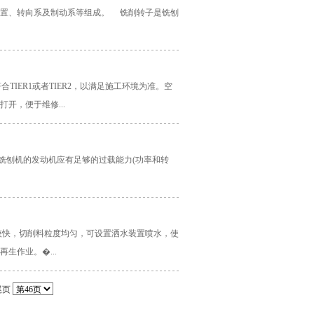
置、转向系及制动系等组成。 铣削转子是铣刨
IER1或者TIER2，以满足施工环境为准。空
开，便于维修...
铣刨机的发动机应有足够的过载能力(功率和转
较快，切削料粒度均匀，可设置洒水装置喷水，使
生作业。�...
尾页