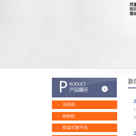
新
2
压路机
铣刨机
框架式整平机
2